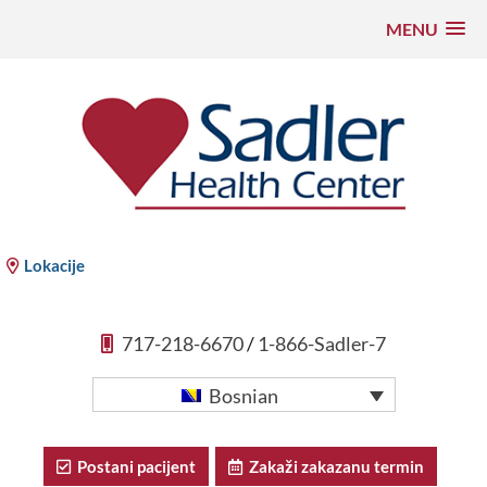
MENU
Preskoči
na
sadržaj
Sadler Health Center
Lokacije
717-218-6670
/
1-866-Sadler-7
Bosnian
Postani pacijent
Zakaži zakazanu termin