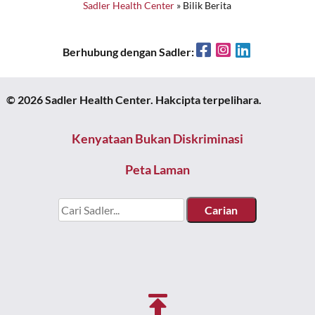
Sadler Health Center
»
Bilik Berita
Facebook
Instagram
LinkedIn
Berhubung dengan Sadler:
© 2026 Sadler Health Center. Hakcipta terpelihara.
Kenyataan Bukan Diskriminasi
Peta Laman
Cari
untuk: