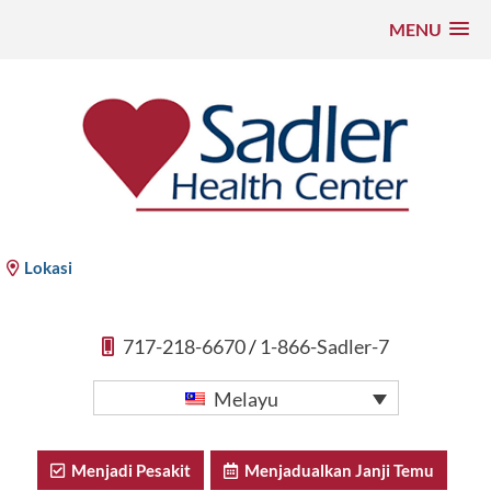
MENU
Langkau
ke
kandungan
Sadler Health Center
Lokasi
717-218-6670
/
1-866-Sadler-7
Melayu
Menjadi Pesakit
Menjadualkan Janji Temu