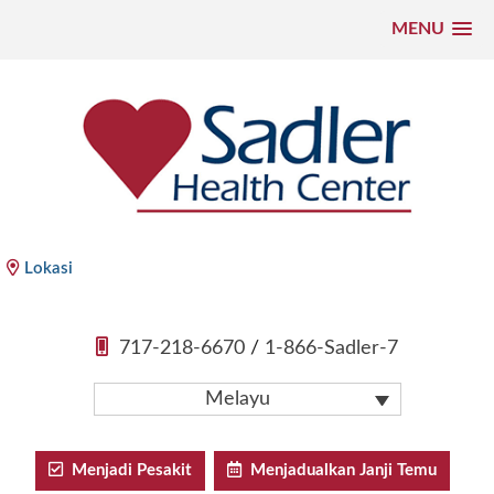
MENU
Langkau
ke
kandungan
Sadler Health Center
Lokasi
717-218-6670
/
1-866-Sadler-7
Melayu
Menjadi Pesakit
Menjadualkan Janji Temu