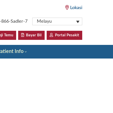
Lokasi
-866-Sadler-7
Melayu
ji Temu
Bayar Bil
Portal Pesakit
atient Info