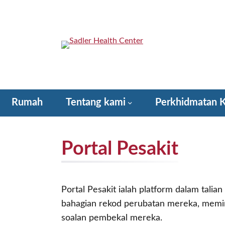
Langkau
ke
kandungan
Sadler Health Center
Rumah
Tentang kami
Perkhidmatan 
Cara Memberi – Mempunyai Hati untuk Sadler!
Portal Pesakit
Portal Pesakit ialah platform dalam tali
bahagian rekod perubatan mereka, memin
soalan pembekal mereka.