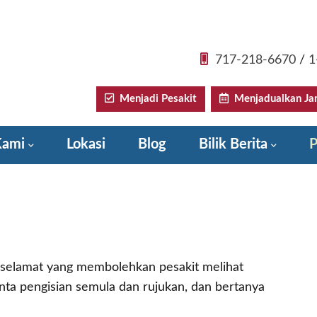
717-218-6670
/
1
Menjadi Pesakit
Menjadualkan Jan
Kami
Lokasi
Blog
Bilik Berita
P
Donate to Sadler Health Center
an selamat yang membolehkan pesakit melihat
ta pengisian semula dan rujukan, dan bertanya