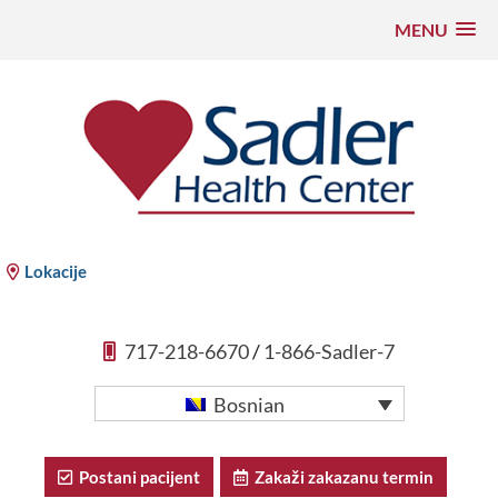
MENU
Preskoči
na
sadržaj
Sadler Health Center
Lokacije
717-218-6670
/
1-866-Sadler-7
Bosnian
Postani pacijent
Zakaži zakazanu termin