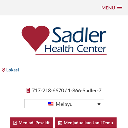
MENU
Langkau
ke
kandungan
Sadler Health Center
Lokasi
717-218-6670
/
1-866-Sadler-7
Melayu
Menjadi Pesakit
Menjadualkan Janji Temu