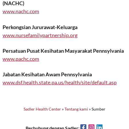
(NACHC)
www.nachc.com
Perkongsian Jururawat-Keluarga
www.nursefamilypartnership.org
Persatuan Pusat Kesihatan Masyarakat Pennsylvania
www.pachc.com
Jabatan Kesihatan Awam Pennsylvania
www.dsf.health.state.pa.us/health/site/default.asp
Sadler Health Center
»
Tentang kami
»
Sumber
Facebook
Instagram
LinkedIn
Berhubung dengan Sadler: