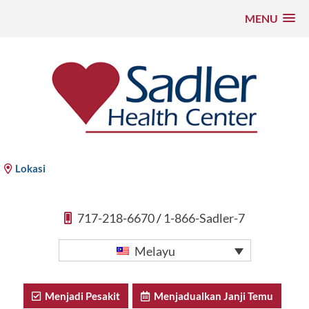
MENU
Langkau
ke
kandungan
Sadler Health Center
Lokasi
717-218-6670
/
1-866-Sadler-7
Melayu
Menjadi Pesakit
Menjadualkan Janji Temu