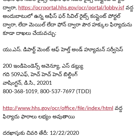
ద్వారా,
https://ocrportal.hhs.gov/ocr/portal/lobby.jsf
వద్ద
అందుబాటులో ఉన్న ఆఫీస్ ఫర్ సివిల్ రైట్స్ కంప్లైంట్ పోర్టల్
ద్వారా, లేదా మెయిల్ లేదా ఫోన్ ద్వారా పౌర హక్కుల ఫిర్యాదును
కూడా దాఖలు చేయవచ్చు:
యు.ఎస్. డిపార్ట్ మెంట్ ఆఫ్ హెల్త్ అండ్ హ్యూమన్ సర్వీసెస్
200 ఇండిపెండెన్స్ అవెన్యూ, ఎస్ డబ్ల్యు
గది 509ఎఫ్, హెచ్ హెచ్ హెచ్ బిల్డింగ్
వాషింగ్టన్, డి.సి., 20201
800-368-1019, 800-537-7697 (TDD)
http://www.hhs.gov/ocr/office/file/index/html
వద్ద
ఫిర్యాదు ఫారాలు లభ్యం అవుతాయి
దరఖాస్తుకు చివరి తేదీ: 12/22/2020