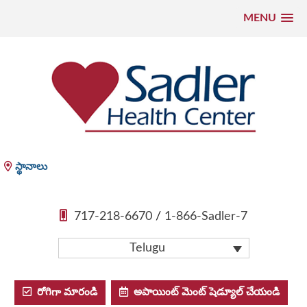
MENU
కంటెంట్
కు
వెళ్లండి
Sadler Health Center
స్థానాలు
717-218-6670
/
1-866-Sadler-7
Telugu
రోగిగా మారండి
అపాయింట్ మెంట్ షెడ్యూల్ చేయండి