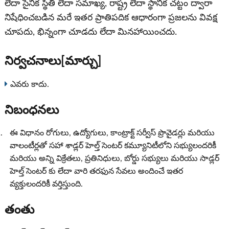
లేదా సైనిక స్థితి లేదా సమాఖ్య, రాష్ట్ర లేదా స్థానిక చట్టం ద్వారా
నిషేధించబడిన మరే ఇతర ప్రాతిపదిక ఆధారంగా ప్రజలను వివక్ష
చూపదు, భిన్నంగా చూడదు లేదా మినహాయించదు.
నిర్వచనాలు[మార్చు]
ఎవరు కాదు.
నిబంధనలు
ఈ విధానం రోగులు, ఉద్యోగులు, కాంట్రాక్ట్ సర్వీస్ ప్రొవైడర్లు మరియు
వాలంటీర్లతో సహా శాడ్లర్ హెల్త్ సెంటర్ కమ్యూనిటీలోని సభ్యులందరికీ
మరియు అన్ని విక్రేతలు, ప్రతినిధులు, బోర్డు సభ్యులు మరియు సాడ్లర్
హెల్త్ సెంటర్ కు లేదా వారి తరఫున సేవలు అందించే ఇతర
వ్యక్తులందరికీ వర్తిస్తుంది.
తంతు