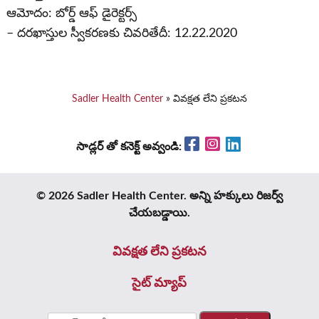
ఆమోదం: బోర్డ్ ఆఫ్ డైరెక్టర్స్
– దరఖాస్తుల స్వీకరణకు చివరితేదీ: 12.22.2020
Sadler Health Center
»
వివక్షత లేని ప్రకటన
Facebook
Instagram
LinkedIn
సాడ్లర్ తో కనెక్ట్ అవ్వండి:
© 2026 Sadler Health Center. అన్ని హక్కులు రిజర్వ్
చేయబడ్డాయి.
వివక్షత లేని ప్రకటన
సైట్ మ్యాప్
కోసం