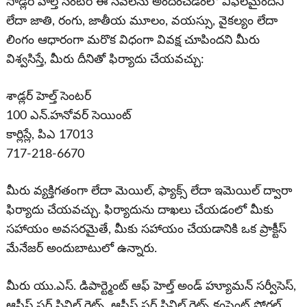
సాడ్లర్ హెల్త్ సెంటర్ ఈ సేవలను అందించడంలో విఫలమైందని
లేదా జాతి, రంగు, జాతీయ మూలం, వయస్సు, వైకల్యం లేదా
లింగం ఆధారంగా మరొక విధంగా వివక్ష చూపిందని మీరు
విశ్వసిస్తే, మీరు దీనితో ఫిర్యాదు చేయవచ్చు:
శాడ్లర్ హెల్త్ సెంటర్
100 ఎన్.హనోవర్ సెయింట్
కార్లిస్లే, పిఎ 17013
717-218-6670
మీరు వ్యక్తిగతంగా లేదా మెయిల్, ఫ్యాక్స్ లేదా ఇమెయిల్ ద్వారా
ఫిర్యాదు చేయవచ్చు. ఫిర్యాదును దాఖలు చేయడంలో మీకు
సహాయం అవసరమైతే, మీకు సహాయం చేయడానికి ఒక ప్రాక్టీస్
మేనేజర్ అందుబాటులో ఉన్నారు.
మీరు యు.ఎస్. డిపార్ట్మెంట్ ఆఫ్ హెల్త్ అండ్ హ్యూమన్ సర్వీసెస్,
ఆఫీస్ ఫర్ సివిల్ రైట్స్, ఆఫీస్ ఫర్ సివిల్ రైట్స్ కంప్లైంట్ పోర్టల్