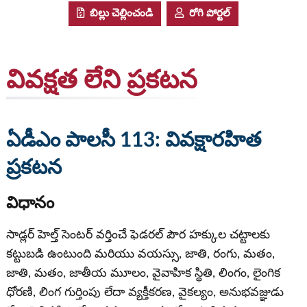
బిల్లు చెల్లించండి
రోగి పోర్టల్
వివక్షత లేని ప్రకటన
ఏడీఎం పాలసీ 113: వివక్షారహిత
ప్రకటన
విధానం
సాడ్లర్ హెల్త్ సెంటర్ వర్తించే ఫెడరల్ పౌర హక్కుల చట్టాలకు
కట్టుబడి ఉంటుంది మరియు వయస్సు, జాతి, రంగు, మతం,
జాతి, మతం, జాతీయ మూలం, వైవాహిక స్థితి, లింగం, లైంగిక
ధోరణి, లింగ గుర్తింపు లేదా వ్యక్తీకరణ, వైకల్యం, అనుభవజ్ఞుడు