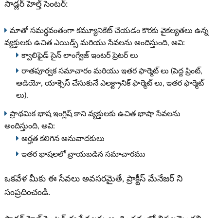
సాడ్లర్ హెల్త్ సెంటర్:
మాతో సమర్థవంతంగా కమ్యూనికేట్ చేయడం కొరకు వైకల్యతలు ఉన్న
వ్యక్తులకు ఉచిత ఎయిడ్స్ మరియు సేవలను అందిస్తుంది, అవి:
క్వాలిఫైడ్ సైన్ లాంగ్వేజ్ ఇంటర్ ప్రెటర్ లు
రాతపూర్వక సమాచారం మరియు ఇతర ఫార్మెట్ లు (పెద్ద ప్రింట్,
ఆడియో, యాక్సెస్ చేసుకునే ఎలక్ట్రానిక్ ఫార్మెట్ లు, ఇతర ఫార్మెట్
లు).
ప్రాథమిక భాష ఇంగ్లిష్ కాని వ్యక్తులకు ఉచిత భాషా సేవలను
అందిస్తుంది, అవి:
అర్హత కలిగిన అనువాదకులు
ఇతర భాషలలో వ్రాయబడిన సమాచారము
ఒకవేళ మీకు ఈ సేవలు అవసరమైతే, ప్రాక్టీస్ మేనేజర్ ని
సంప్రదించండి.