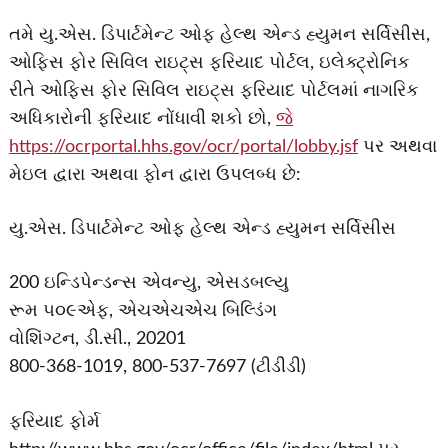
તમે યુ.એસ. ડિપાર્ટમેન્ટ ઓફ હેલ્થ એન્ડ હ્યુમન સર્વિસીસ,
ઓફિસ ફોર સિવિલ રાઇટ્સ ફરિયાદ પોર્ટલ, ઇલેક્ટ્રોનિક
રીતે ઓફિસ ફોર સિવિલ રાઇટ્સ ફરિયાદ પોર્ટલમાં નાગરિક
અધિકારોની ફરિયાદ નોંધાવી શકો છો,
જે
https://ocrportal.hhs.gov/ocr/portal/lobby.jsf
પર અથવા
મેઇલ દ્વારા અથવા ફોન દ્વારા ઉપલબ્ધ છે:
યુ.એસ. ડિપાર્ટમેન્ટ ઓફ હેલ્થ એન્ડ હ્યુમન સર્વિસીસ
200 ઇન્ડિપેન્ડન્સ એવન્યુ, એસડબલ્યુ
રૂમ ૫૦૯એફ, એચએચએચ બિલ્ડિંગ
વોશિંગ્ટન, ડી.સી., 20201
800-368-1019, 800-537-7697 (ટીડીડી)
ફરિયાદ ફોર્મ