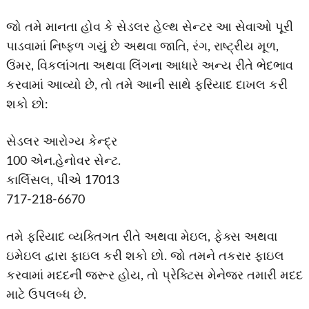
જો તમે માનતા હોવ કે સેડલર હેલ્થ સેન્ટર આ સેવાઓ પૂરી
પાડવામાં નિષ્ફળ ગયું છે અથવા જાતિ, રંગ, રાષ્ટ્રીય મૂળ,
ઉંમર, વિકલાંગતા અથવા લિંગના આધારે અન્ય રીતે ભેદભાવ
કરવામાં આવ્યો છે, તો તમે આની સાથે ફરિયાદ દાખલ કરી
શકો છો:
સેડલર આરોગ્ય કેન્દ્ર
100 એન.હેનોવર સેન્ટ.
કાર્લિસલ, પીએ 17013
717-218-6670
તમે ફરિયાદ વ્યક્તિગત રીતે અથવા મેઇલ, ફેક્સ અથવા
ઇમેઇલ દ્વારા ફાઇલ કરી શકો છો. જો તમને તકરાર ફાઇલ
કરવામાં મદદની જરૂર હોય, તો પ્રેક્ટિસ મેનેજર તમારી મદદ
માટે ઉપલબ્ધ છે.