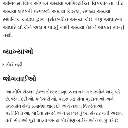
અભિગમ, લિંગ ઓળખ અથવા અભિવ્યક્તિ, વિકલાંગતા, પીઢ
અથવા લશ્કરી દરજ્જો અથવા ફેડરલ, રાજ્ય અથવા
સ્થાનિક કાયદા દ્વારા પ્રતિબંધિત અન્ય કોઈ પણ આધારના
આધારે લોકોને અલગ પાડતું નથી અથવા તેમને બાકાત રાખતું
નથી.
વ્યાખ્યાઓ
કોઈ નહીં.
જોગવાઈઓ
આ નીતિ સેડલર હેલ્થ સેન્ટર સમુદાયના તમામ સભ્યોને લાગુ પડે
છે, જેમાં દર્દીઓ, કર્મચારીઓ, કરારબદ્ધ સેવા પ્રદાતાઓ અને
સ્વયંસેવકોનો સમાવેશ થાય છે, અને તમામ વિક્રેતાઓ,
પ્રતિનિધિઓ, બોર્ડના સભ્યો અને સેડલર હેલ્થ સેન્ટર વતી અથવા
વતી સેવાઓ પૂરી પાડતા અન્ય કોઈપણ વ્યક્તિઓને લાગુ પડે છે.