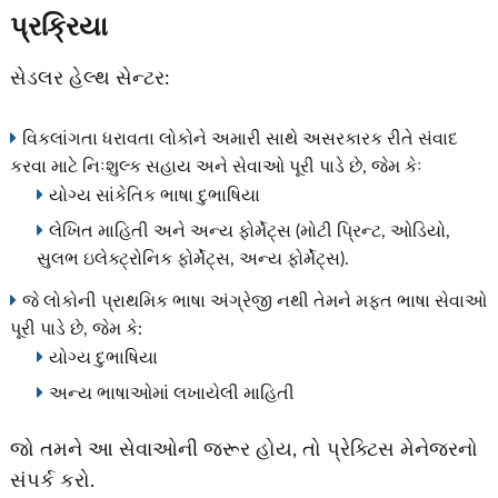
પ્રક્રિયા
સેડલર હેલ્થ સેન્ટર:
વિકલાંગતા ધરાવતા લોકોને અમારી સાથે અસરકારક રીતે સંવાદ
કરવા માટે નિઃશુલ્ક સહાય અને સેવાઓ પૂરી પાડે છે, જેમ કેઃ
યોગ્ય સાંકેતિક ભાષા દુભાષિયા
લેખિત માહિતી અને અન્ય ફોર્મેટ્સ (મોટી પ્રિન્ટ, ઓડિયો,
સુલભ ઇલેક્ટ્રોનિક ફોર્મેટ્સ, અન્ય ફોર્મેટ્સ).
જે લોકોની પ્રાથમિક ભાષા અંગ્રેજી નથી તેમને મફત ભાષા સેવાઓ
પૂરી પાડે છે, જેમ કે:
યોગ્ય દુભાષિયા
અન્ય ભાષાઓમાં લખાયેલી માહિતી
જો તમને આ સેવાઓની જરૂર હોય, તો પ્રેક્ટિસ મેનેજરનો
સંપર્ક કરો.