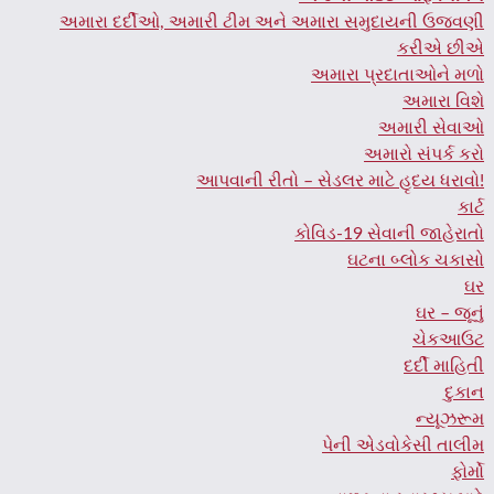
અમારા દર્દીઓ, અમારી ટીમ અને અમારા સમુદાયની ઉજવણી
કરીએ છીએ
અમારા પ્રદાતાઓને મળો
અમારા વિશે
અમારી સેવાઓ
અમારો સંપર્ક કરો
આપવાની રીતો – સેડલર માટે હૃદય ધરાવો!
કાર્ટ
કોવિડ-19 સેવાની જાહેરાતો
ઘટના બ્લોક ચકાસો
ઘર
ઘર – જૂનું
ચેકઆઉટ
દર્દી માહિતી
દુકાન
ન્યૂઝરૂમ
પેની એડવોકેસી તાલીમ
ફોર્મો