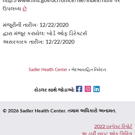
http://www.hhs.gov/ocr/office/file/index/html પર
ઉપલબ્ધ
છે
મંજૂરીની તારીખઃ 12/22/2020
દ્વારા મંજૂર કરાયેલ: બોર્ડ ઓફ ડિરેક્ટર્સ
અસરકારક તારીખ: 12/22/2020
Sadler Health Center
»
ભેદભાવરહિત નિવેદન
Facebook
Instagram
LinkedIn
સેડલર સાથે જોડાઓ:
© 2026 Sadler Health Center. તમામ અધિકારો અનામત.
2022 ઇમ્પેક્ટ રિપોર્ટ
અ ડર્બી નાઇટ ઓફ ગિવિંગ