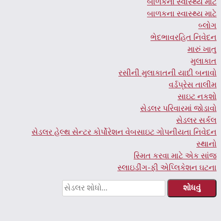
બાળકના સ્વાસ્થ્ય માટે
બાળકના સ્વાસ્થ્ય માટે
બ્લોગ
ભેદભાવરહિત નિવેદન
મારું ખાતુ
મુલાકાત
રસીની મુલાકાતની યાદી બનાવો
વર્ડપ્રેસ તાલીમ
સાઇટ નકશો
સેડલર પરિવારમાં જોડાવો
સેડલર સર્કલ
સેડલર હેલ્થ સેન્ટર કોર્પોરેશન વેબસાઇટ ગોપનીયતા નિવેદન
સ્થાનો
સ્મિત કરવા માટે એક સાંજ
સ્લાઇડીંગ-ફી એપ્લિકેશન ઘટના
આના
માટે
શોધો: