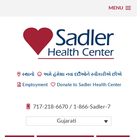
MENU
સમાવિષ્ટ
પર
જાઓ
Sadler Health Center
સ્થાનો
અમે હંમેશા નવા દર્દીઓને સ્વીકારીએ છીએ
Employment
Donate to Sadler Health Center
717-218-6670
/
1-866-Sadler-7
Gujarati