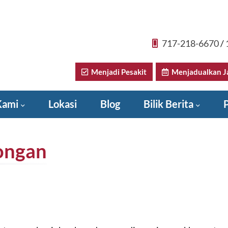
717-218-6670
/
Menjadi Pesakit
Menjadualkan Ja
Kami
Lokasi
Blog
Bilik Berita
P
Donate to Sadler Health Center
ongan