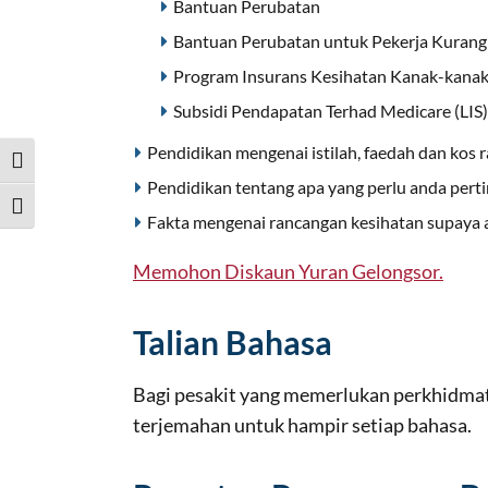
Bantuan Perubatan
Bantuan Perubatan untuk Pekerja Kura
Program Insurans Kesihatan Kanak-kanak
Subsidi Pendapatan Terhad Medicare (LI
Pendidikan mengenai istilah, faedah dan kos 
Toggle High Contrast
Pendidikan tentang apa yang perlu anda per
Toggle Font size
Fakta mengenai rancangan kesihatan supaya a
Memohon Diskaun Yuran Gelongsor.
Talian Bahasa
Bagi pesakit yang memerlukan perkhidma
terjemahan untuk hampir setiap bahasa.