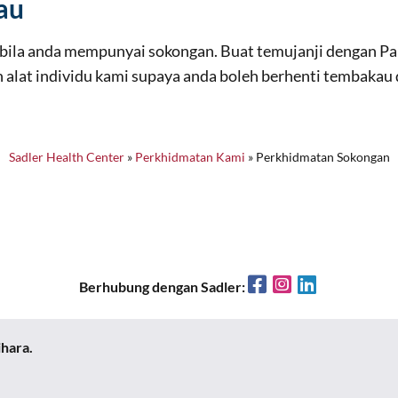
au
abila anda mempunyai sokongan. Buat temujanji dengan 
alat individu kami supaya anda boleh berhenti tembakau 
Sadler Health Center
»
Perkhidmatan Kami
»
Perkhidmatan Sokongan
Facebook
Instagram
LinkedIn
Berhubung dengan Sadler:
ihara.