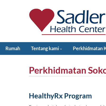
Langkau
ke
kandungan
Sadler Health Center
Rumah
Tentang kami
Perkhidmatan 
Cara Memberi – Mempunyai Hati untuk Sadler!
Perkhidmatan Sok
HealthyRx Program