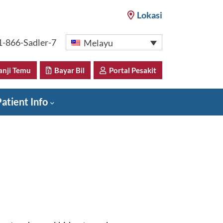
Lokasi
1-866-Sadler-7
Melayu
nji Temu
Bayar Bil
Portal Pesakit
atient Info