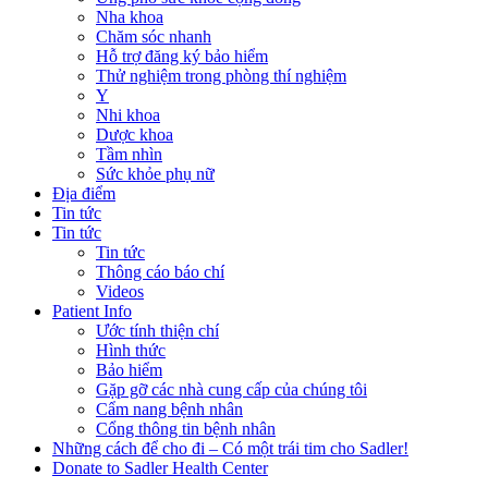
Nha khoa
Chăm sóc nhanh
Hỗ trợ đăng ký bảo hiểm
Thử nghiệm trong phòng thí nghiệm
Y
Nhi khoa
Dược khoa
Tầm nhìn
Sức khỏe phụ nữ
Địa điểm
Tin tức
Tin tức
Tin tức
Thông cáo báo chí
Videos
Patient Info
Ước tính thiện chí
Hình thức
Bảo hiểm
Gặp gỡ các nhà cung cấp của chúng tôi
Cẩm nang bệnh nhân
Cổng thông tin bệnh nhân
Những cách để cho đi – Có một trái tim cho Sadler!
Donate to Sadler Health Center