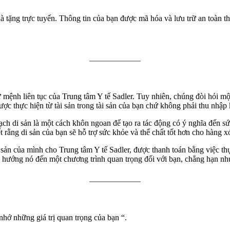
à tặng trực tuyến. Thông tin của bạn được mã hóa và lưu trữ an toàn 
ứ mệnh liên tục của Trung tâm Y tế Sadler. Tuy nhiên, chúng đòi hỏi m
 thực hiện từ tài sản trong tài sản của bạn chứ không phải thu nhập 
ch di sản là một cách khôn ngoan để tạo ra tác động có ý nghĩa đến sứ
t rằng di sản của bạn sẽ hỗ trợ sức khỏe và thể chất tốt hơn cho hàng x
 tài sản của mình cho Trung tâm Y tế Sadler, được thanh toán bằng việc
ặc hướng nó đến một chương trình quan trọng đối với bạn, chẳng hạn nh
nhớ những giá trị quan trọng của bạn “.