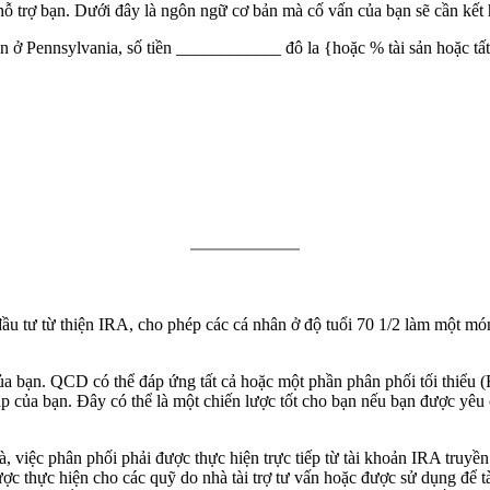
hỗ trợ bạn. Dưới đây là ngôn ngữ cơ bản mà cố vấn của bạn sẽ cần kết h
ận ở Pennsylvania, số tiền ____________ đô la {hoặc % tài sản hoặc tất c
đầu tư từ thiện IRA, cho phép các cá nhân ở độ tuổi 70 1/2 làm một mó
n của bạn. QCD có thể đáp ứng tất cả hoặc một phần phân phối tối thiể
 của bạn. Đây có thể là một chiến lược tốt cho bạn nếu bạn được yêu 
quà, việc phân phối phải được thực hiện trực tiếp từ tài khoản IRA tru
ợc thực hiện cho các quỹ do nhà tài trợ tư vấn hoặc được sử dụng để tà