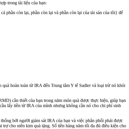
ợp trong tài liệu của bạn:
ả phần còn lại, phần còn lại và phần còn lại của tài sản của tôi} để
n quà hoàn toàn từ IRA đến Trung tâm Y tế Sadler và loại trừ nó khỏi
u (RMD) cần thiết của bạn trong năm món quà được thực hiện, giúp bạn
cầu lấy tiền từ IRA của mình nhưng không cần nó cho chi phí sinh
yền thống bởi người giám sát IRA của bạn và việc phân phối phải được
i trợ cho niên kim quà tặng. Số tiền hàng năm tối đa đủ điều kiện cho