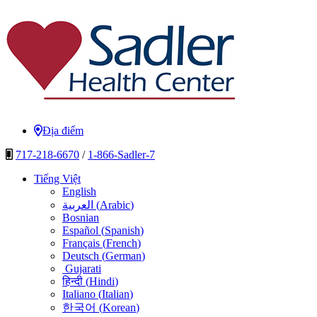
Chuyển
đến
nội
dung
Sadler Health Center
Địa điểm
717-218-6670
/
1-866-Sadler-7
Tiếng Việt
English
العربية
(
Arabic
)
Bosnian
Español
(
Spanish
)
Français
(
French
)
Deutsch
(
German
)
Gujarati
हिन्दी
(
Hindi
)
Italiano
(
Italian
)
한국어
(
Korean
)