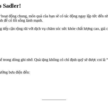
o Sadler!
 trợ hoạt động chung, món quà của bạn sẽ có tác động ngay lập tức đế
nh để có lối sống lành mạnh.
ng tiếp cận rộng rãi với dịch vụ chăm sóc sức khỏe chất lượng cao, gi
hể trong dòng ghi nhớ. Quà tặng không có chỉ định quỹ sẽ được coi là
đường bưu điện đến: