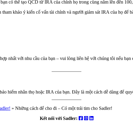
 bạn có thể tạo QCD từ IRA của chính họ trong cùng năm lên đến 100,
n tham khảo ý kiến cố vấn tài chính và người giám sát IRA của họ để b
hợp nhất với nhu cầu của bạn – vui lòng liên hệ với chúng tôi nếu bạn
c, bảo hiểm nhân thọ hoặc IRA của bạn. Đây là một cách dễ dàng để qu
adler!
»
Những cách để cho đi – Có một trái tim cho Sadler!
Facebook
Instagram
LinkedIn
Kết nối với Sadler: