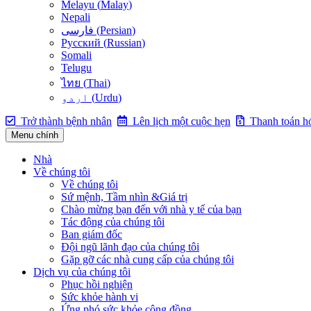
Melayu
(
Malay
)
Nepali
فارسی
(
Persian
)
Русский
(
Russian
)
Somali
Telugu
ไทย
(
Thai
)
اردو
(
Urdu
)
Trở thành bệnh nhân
Lên lịch một cuộc hẹn
Thanh toán h
Menu chính
Nhà
Về chúng tôi
Về chúng tôi
Sứ mệnh, Tầm nhìn &Giá trị
Chào mừng bạn đến với nhà y tế của bạn
Tác động của chúng tôi
Ban giám đốc
Đội ngũ lãnh đạo của chúng tôi
Gặp gỡ các nhà cung cấp của chúng tôi
Dịch vụ của chúng tôi
Phục hồi nghiện
Sức khỏe hành vi
Ứng phó sức khỏe cộng đồng