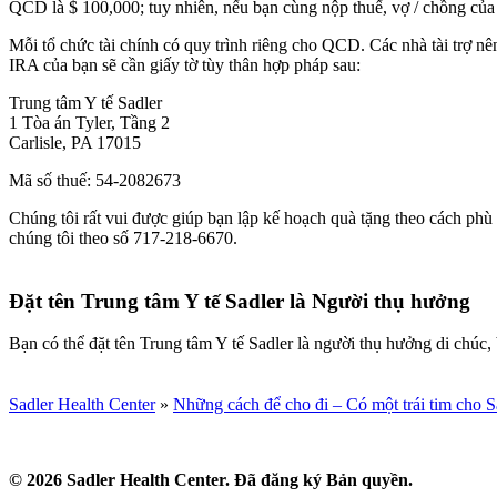
QCD là $ 100,000; tuy nhiên, nếu bạn cùng nộp thuế, vợ / chồng của
Mỗi tổ chức tài chính có quy trình riêng cho QCD. Các nhà tài trợ nê
IRA của bạn sẽ cần giấy tờ tùy thân hợp pháp sau:
Trung tâm Y tế Sadler
1 Tòa án Tyler, Tầng 2
Carlisle, PA 17015
Mã số thuế: 54-2082673
Chúng tôi rất vui được giúp bạn lập kế hoạch quà tặng theo cách phù 
chúng tôi theo số 717-218-6670.
Đặt tên Trung tâm Y tế Sadler là Người thụ hưởng
Bạn có thể đặt tên Trung tâm Y tế Sadler là người thụ hưởng di chú
Sadler Health Center
»
Những cách để cho đi – Có một trái tim cho S
© 2026 Sadler Health Center. Đã đăng ký Bản quyền.