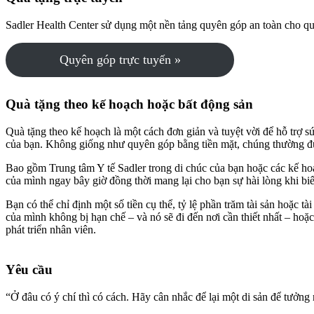
Sadler Health Center sử dụng một nền tảng quyên góp an toàn cho qu
Quyên góp trực tuyến »
Quà tặng theo kế hoạch hoặc bất động sản
Quà tặng theo kế hoạch là một cách đơn giản và tuyệt vời để hỗ trợ s
của bạn. Không giống như quyên góp bằng tiền mặt, chúng thường được
Bao gồm Trung tâm Y tế Sadler trong di chúc của bạn hoặc các kế hoạ
của mình ngay bây giờ đồng thời mang lại cho bạn sự hài lòng khi biế
Bạn có thể chỉ định một số tiền cụ thể, tỷ lệ phần trăm tài sản hoặc
của mình không bị hạn chế – và nó sẽ đi đến nơi cần thiết nhất – ho
phát triển nhân viên.
Yêu cầu
“Ở đâu có ý chí thì có cách. Hãy cân nhắc để lại một di sản để tưởng 